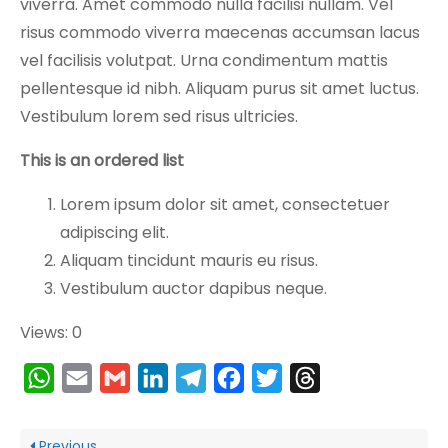
viverra. Amet commodo nulla facilisi nullam. Vel
e
risus commodo viverra maecenas accumsan lacus
w
vel facilisis volutpat. Urna condimentum mattis
e
b
pellentesque id nibh. Aliquam purus sit amet luctus.
si
Vestibulum lorem sed risus ultricies.
t
This is an ordered list
e
t
Lorem ipsum dolor sit amet, consectetuer
o
adipiscing elit.
f
Aliquam tincidunt mauris eu risus.
u
n
Vestibulum auctor dapibus neque.
c
Views: 0
ti
o
W
E
G
L
T
F
T
T
n.
h
m
m
i
e
a
w
h
a
a
a
n
l
c
i
r
Previous