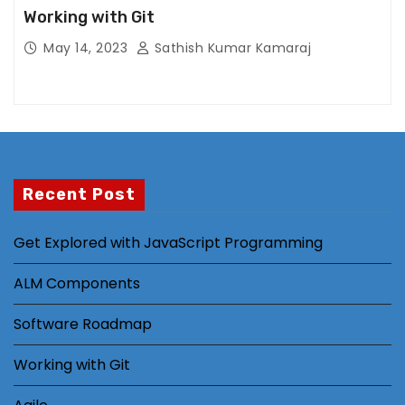
Working with Git
b
si
May 14, 2023
Sathish Kumar Kamaraj
te
t
o
p
er
f
Recent Post
or
m
Get Explored with JavaScript Programming
a
s
ALM Components
w
ell
Software Roadmap
a
s
Working with Git
p
o