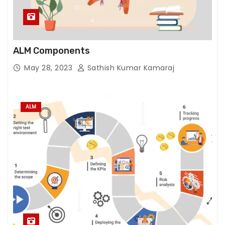
h
o
w
th
ALM Components
e
May 28, 2023
Sathish Kumar Kamaraj
w
e
b
ALM
si
te
is
u
s
e
d.
E