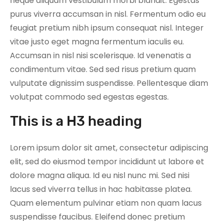
neque aliquam vestibulum morbi blandit. Egestas
purus viverra accumsan in nisl. Fermentum odio eu
feugiat pretium nibh ipsum consequat nisl. Integer
N
vitae justo eget magna fermentum iaculis eu.
e
Accumsan in nisl nisi scelerisque. Id venenatis a
c
condimentum vitae. Sed sed risus pretium quam
e
vulputate dignissim suspendisse. Pellentesque diam
s
volutpat commodo sed egestas egestas.
s
a
This is a H3 heading
r
y
Lorem ipsum dolor sit amet, consectetur adipiscing
T
elit, sed do eiusmod tempor incididunt ut labore et
h
dolore magna aliqua. Id eu nisl nunc mi. Sed nisi
e
s
lacus sed viverra tellus in hac habitasse platea.
e
Quam elementum pulvinar etiam non quam lacus
c
suspendisse faucibus. Eleifend donec pretium