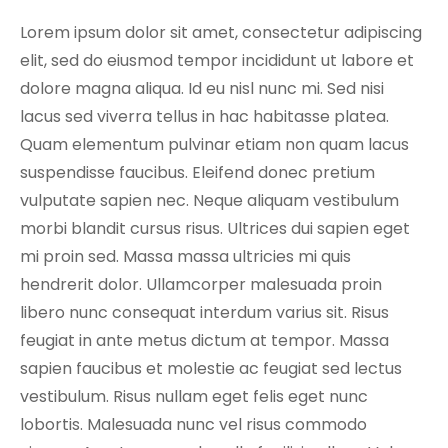
T
Lorem ipsum dolor sit amet, consectetur adipiscing
h
elit, sed do eiusmod tempor incididunt ut labore et
e
y
dolore magna aliqua. Id eu nisl nunc mi. Sed nisi
a
lacus sed viverra tellus in hac habitasse platea.
r
Quam elementum pulvinar etiam non quam lacus
e
suspendisse faucibus. Eleifend donec pretium
n
vulputate sapien nec. Neque aliquam vestibulum
e
morbi blandit cursus risus. Ultrices dui sapien eget
e
mi proin sed. Massa massa ultricies mi quis
d
hendrerit dolor. Ullamcorper malesuada proin
e
d
libero nunc consequat interdum varius sit. Risus
f
feugiat in ante metus dictum at tempor. Massa
o
sapien faucibus et molestie ac feugiat sed lectus
r
vestibulum. Risus nullam eget felis eget nunc
t
lobortis. Malesuada nunc vel risus commodo
h