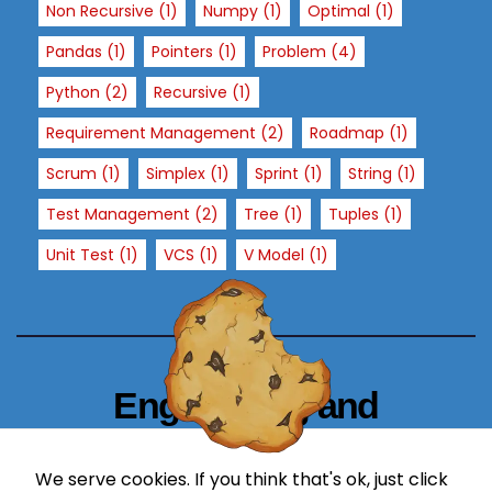
u
Non Recursive
(1)
Numpy
(1)
Optimal
(1)
re
Pandas
(1)
Pointers
(1)
Problem
(4)
fu
s
Python
(2)
Recursive
(1)
e
Requirement Management
(2)
Roadmap
(1)
th
e
Scrum
(1)
Simplex
(1)
Sprint
(1)
String
(1)
s
Test Management
(2)
Tree
(1)
Tuples
(1)
e
c
Unit Test
(1)
VCS
(1)
V Model
(1)
o
o
ki
e
s,
Engineering and
s
o
Technology Blogger
m
We serve cookies. If you think that's ok, just click