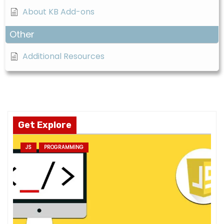
m
About KB Add-ons
pr
o
Other
v
Additional Resources
e
th
e
w
e
b
Get Explore
si
te
JS
PROGRAMMING
's
fu
n
ct
io
n