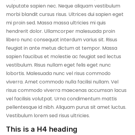
o
vulputate sapien nec. Neque aliquam vestibulum
o
morbi blandit cursus risus. Ultrices dui sapien eget
ki
mi proin sed. Massa massa ultricies mi quis
e
hendrerit dolor. Ullamcorper malesuada proin
s
libero nunc consequat interdum varius sit. Risus
a
r
feugiat in ante metus dictum at tempor. Massa
e
sapien faucibus et molestie ac feugiat sed lectus
n
vestibulum. Risus nullam eget felis eget nunc
o
lobortis. Malesuada nunc vel risus commodo
t
viverra. Amet commodo nulla facilisi nullam. Vel
o
risus commodo viverra maecenas accumsan lacus
p
vel facilisis volutpat. Urna condimentum mattis
ti
pellentesque id nibh. Aliquam purus sit amet luctus.
o
Vestibulum lorem sed risus ultricies.
n
a
This is a H4 heading
l.