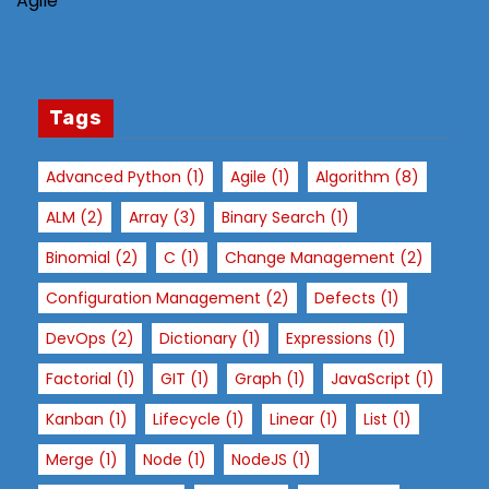
Agile
s
si
bl
e
Tags
d
ur
Advanced Python
(1)
Agile
(1)
Algorithm
(8)
in
g
ALM
(2)
Array
(3)
Binary Search
(1)
y
Binomial
(2)
C
(1)
Change Management
(2)
o
Configuration Management
(2)
ur
Defects
(1)
vi
DevOps
(2)
Dictionary
(1)
Expressions
(1)
si
Factorial
(1)
GIT
(1)
Graph
(1)
JavaScript
(1)
t.
If
Kanban
(1)
Lifecycle
(1)
Linear
(1)
List
(1)
y
Merge
(1)
Node
(1)
NodeJS
(1)
o