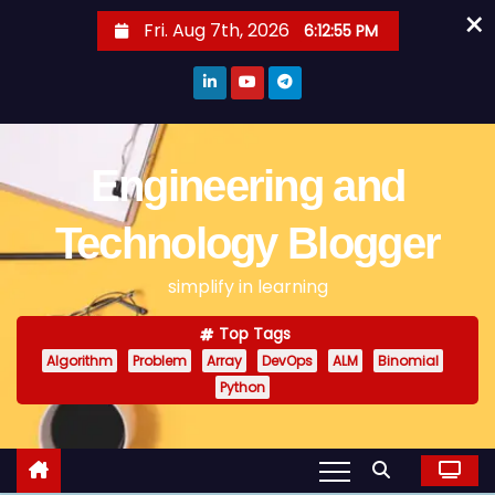
×
S
Fri. Aug 7th, 2026
6:12:56 PM
k
i
p
t
o
Engineering and
c
o
Technology Blogger
n
simplify in learning
t
e
Top Tags
n
Algorithm
Problem
Array
DevOps
ALM
Binomial
t
Python