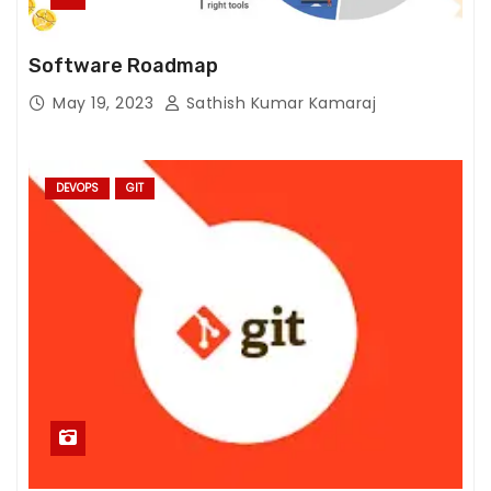
x
p
Software Roadmap
e
ri
May 19, 2023
Sathish Kumar Kamaraj
e
n
c
DEVOPS
GIT
e
In
or
d
er
f
or
o
ur
w
e